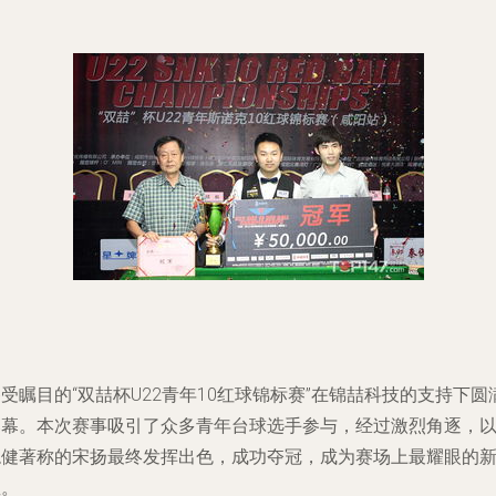
受瞩目的“双喆杯U22青年10红球锦标赛”在锦喆科技的支持下圆
落幕。本次赛事吸引了众多青年台球选手参与，经过激烈角逐，
稳健著称的宋扬最终发挥出色，成功夺冠，成为赛场上最耀眼的
星。