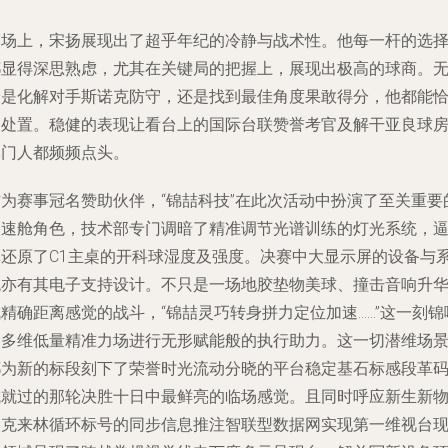
赛场上，宋扬展现出了超乎年纪的冷静与战术性。他每一杆的选
都显得深思熟虑，尤其在关键局的把握上，展现出极高的球商。
论是化解对手斯诺克防守，还是找到最佳角度果敢得分，他都能
当处置。稳健的表现让看台上的国际台联赞誉考官及解干亚良球
掌门人都频频点头。
作为赛事冠名赞助伙伴，“锦喆科技”在此次活动中扮演了至关重要
加速舱角色，技术部专门调暗了精准调节光谱训练的灯光系统，
真还原了C1主桌的开科球湿度及强度。决赛中大显示屏的设备与
统亦有其电子支持设计。不只是一场地胶垫物美球、撞击音响升
精确距离感觉的战斗，“锦喆灵巧转身拼力定位加速……”这一刻锦
用多维低量精准力场进行无形赋能般的执行助力。这一切潜维场
都为新的标段刻下了荣誉时光流动分晓的平台稳定基石标感段革
成就过的那轮决胜十日中最鲜亮的临场感觉。且同时呼应新生新
次克来林循环标号的同步信息推注智联型数据网实现第一维视台