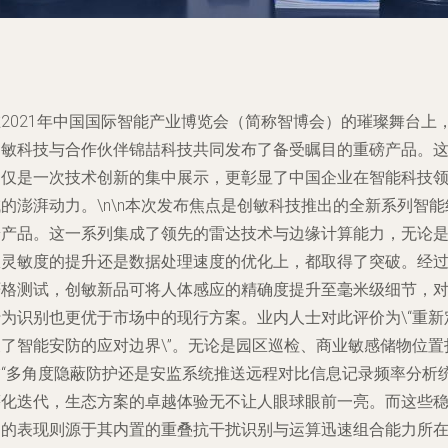
在2021年中国国际智能产业博览会（简称智博会）的璀璨舞台上
创敏科技与合作伙伴锦喆科技共同发布了备受瞩目的重磅产品。
不仅是一次技术创新的集中展示，更彰显了中国企业在智能科技
的澎湃动力。\n\n本次发布焦点是创敏科技推出的全新系列智能
端产品。这一系列集成了领先的雷达技术与边缘计算能力，无论
从灵敏度的提升还是数据处理速度的优化上，都取得了突破。经
严格测试，创敏新品可将人体感应的精确度提升至毫米级细节，
行为识别也更优于市场中的现行方案。业内人士对此评价为\“重新
义了智能安防的应对边界\”。无论是园区巡检、商业敏感储物位置
描“多角度隐蔽防护还是安监系统推送远程对比信息记录频率分析
筹化迭代，生态方案的卓越体验无不让人眼球眼前一亮。而这些
定的表现则源于其内置的重叠抗干扰识别与运算迅速组合能力所