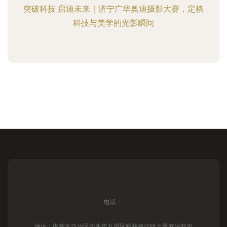
突破科技 启迪未来｜济宁广华奥迪摄影大赛，定格
科技与美学的光影瞬间
电话：-
地址：内蒙古自治区包头市九原区哈林格尔镇土黑麻淖新农